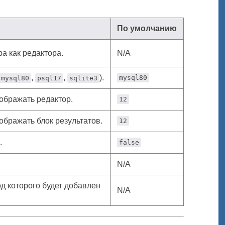
По умолчанию
а как редактора.
N/A
,
,
).
mysql80
mysql80
psql17
sqlite3
ображать редактор.
12
ображать блок результатов.
12
.
false
N/A
од которого будет добавлен
N/A