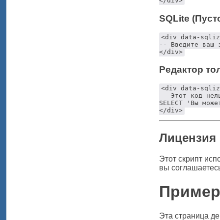
</div>
SQLite (Пуст
<div data-sqliz
-- Введите ваш 
</div>
Редактор то
<div data-sqliz
-- Этот код нел
SELECT 'Вы може
</div>
Лицензия
Этот скрипт исп
вы соглашаетес
Пример 
Эта страница де