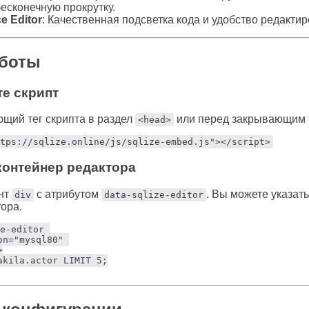
есконечную прокрутку.
e Editor
: Качественная подсветка кода и удобство редакти
аботы
те скрипт
щий тег скрипта в раздел
или перед закрывающим
<head>
tps://sqlize.online/js/sqlize-embed.js"></script>
 контейнер редактора
нт
с атрибутом
. Вы можете указат
div
data-sqlize-editor
тора.
e-editor 

n="mysql80" 



akila.actor LIMIT 5;
