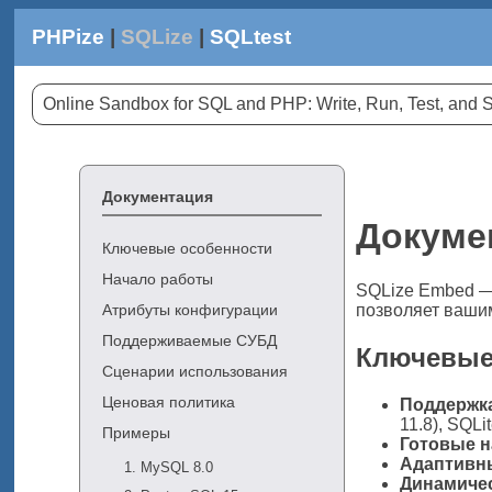
PHPize
|
SQLize
|
SQLtest
Online Sandbox for SQL and PHP: Write, Run, Test, an
Документация
Докуме
Ключевые особенности
Начало работы
SQLize Embed — 
позволяет ваши
Атрибуты конфигурации
Поддерживаемые СУБД
Ключевые
Сценарии использования
Ценовая политика
Поддержка
11.8), SQLi
Примеры
Готовые 
Адаптивн
1. MySQL 8.0
Динамиче