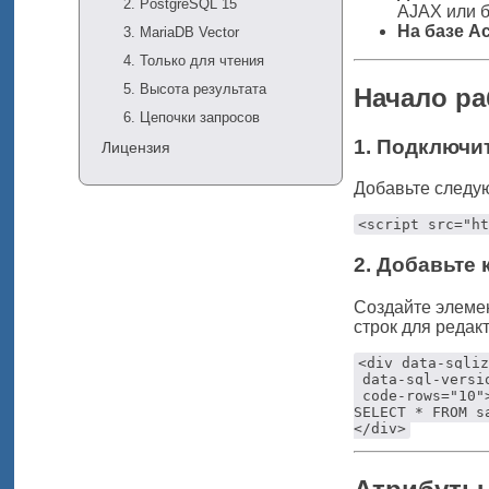
2. PostgreSQL 15
AJAX или б
На базе Ac
3. MariaDB Vector
4. Только для чтения
5. Высота результата
Начало р
6. Цепочки запросов
1. Подключи
Лицензия
Добавьте следую
<script src="ht
2. Добавьте
Создайте элеме
строк для редак
<div data-sqliz
 data-sql-versio
 code-rows="10">
SELECT * FROM s
</div>