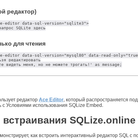
ой редактор)
e-editor data-sql-version="sqlite3">

запрос SQLite здесь

лько для чтения
e-editor data-sql-version="mysql80" data-read-only="true
ьзя редактировать

те видеть меня, но не можете трогать!' as message;

ользует редактор
Ace Editor
, который распространяется под
ь с Условиями использования SQLize Embed.
встраивания SQLize.online
монстрирует, как встроить интерактивный редактор SQL с 