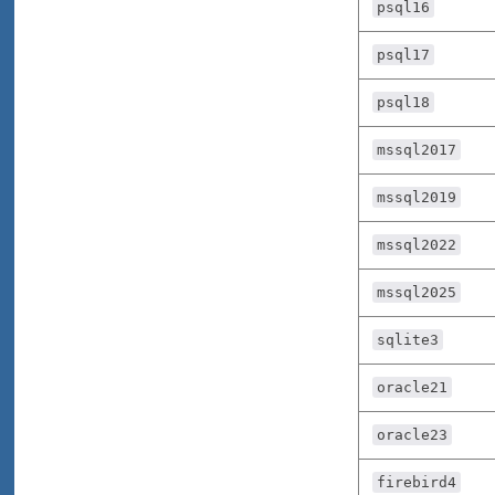
psql16
psql17
psql18
mssql2017
mssql2019
mssql2022
mssql2025
sqlite3
oracle21
oracle23
firebird4