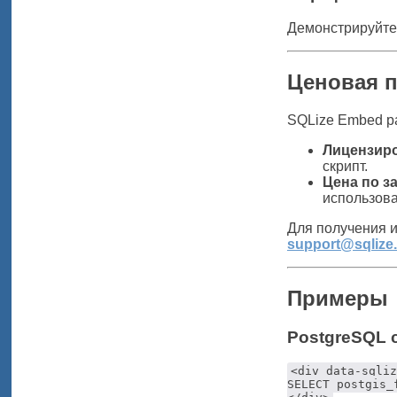
Демонстрируйте 
Ценовая 
SQLize Embed р
Лицензир
скрипт.
Цена по з
использов
Для получения и
support@sqlize
Примеры
PostgreSQL 
<div data-sqliz
SELECT postgis_f