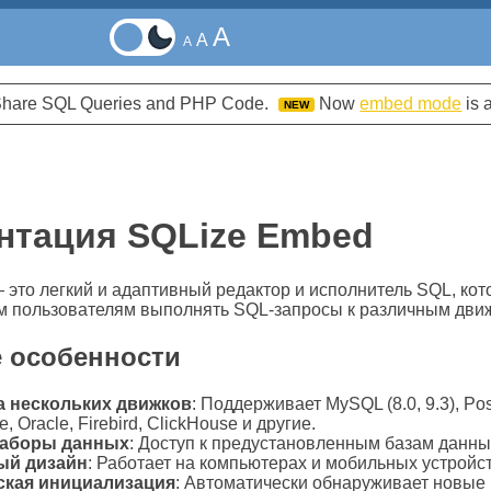
A
A
A
d Share SQL Queries and PHP Code.
Now
embed mode
is 
NEW
нтация SQLize Embed
это легкий и адаптивный редактор и исполнитель SQL, кот
м пользователям выполнять SQL-запросы к различным движ
 особенности
 нескольких движков
: Поддерживает MySQL (8.0, 9.3), Pos
te, Oracle, Firebird, ClickHouse и другие.
наборы данных
: Доступ к предустановленным базам данных,
ый дизайн
: Работает на компьютерах и мобильных устройст
ская инициализация
: Автоматически обнаруживает новые 