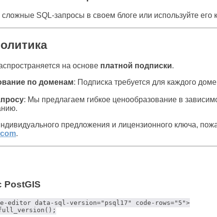
сложные SQL-запросы в своем блоге или используйте его к
политика
аспространяется на основе
платной подписки
.
ование по доменам
: Подписка требуется для каждого дом
апросу
: Мы предлагаем гибкое ценообразование в зависимо
анию.
ндивидуального предложения и лицензионного ключа, пожа
.com
.
с PostGIS
e-editor data-sql-version="psql17" code-rows="5">

ull_version();
