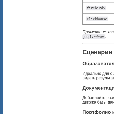
firebird5
clickhouse
Примечание: та
.
psql10demo
Сценарии
Образовател
Идеально для об
видеть результа
Документаци
Добавляйте раз
движка базы да
Портфолио и