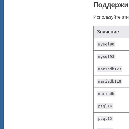
Поддержи
Используйте эти
Значение
mysql80
mysql93
mariadb123
mariadb118
mariadb
psql14
psql15